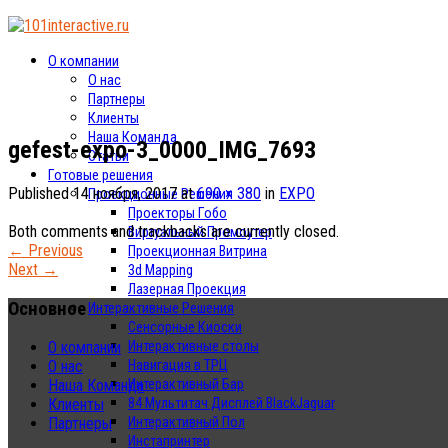
О компании
О нас
Партнеры
Клиенты
Наша Команда
gefest-expo-3_0000_IMG_7693
Статьи
Готовые решения
Published
14 ноября, 2017
at
690 × 380
in
EXPO
Проекционные Решения
Проекторы Гобо
Both comments and trackbacks are currently closed.
Виртуальный Промоутер
←
Previous
Проекционная Витрина
Next
→
3d Mapping
Лазерная Проекция
Основное
Интерактивные Решения
Сенсорные Киоски
Интерактивные столы
О компании
Навигация в ТРЦ
О нас
Интерактивный Бар
Наша Команда
84 Мультитач Дисплей BlackJaguar
Клиенты
Интерактивный Пол
Партнеры
Инстапринтер