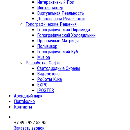
Интерактивный Пол
Инстапринтер
Виртуальная Реальность
Дополненная Реальность
Голографические Решения
Голографическая Пирамида
Голографический Холодильник
Прозрачные Матрицы
Поливизор
Голографический Куб
Musion
Разработка Софта
Светодиодные Экраны
Видеостены
Роботы Kuka
EXPO
IPOSTER
Арендный парк
Портфолио
Контакты
+7 495 922 53 95
Заказать звонок