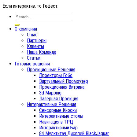
Если интерактив, то Гефест.
О компании
О нас
Партнеры
Клиенты
Наша Команда
Статьи
Готовые решения
Проекционные Решения
Проекторы Гобо
Виртуальный Промоутер
Проекционная Витрина
3d Mapping
Лазерная Проекция
Интерактивные Решения
Сенсорные Киоски
Интерактивные столы
Навигация в ТРЦ
Интерактивный Бар
84 Мультитач Дисплей BlackJaguar