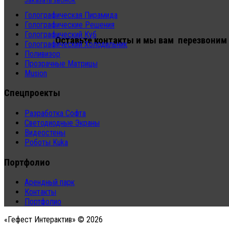
Заказать звонок
Голографическая Пирамида
Голографические Решения
Голографический Куб
Оставьте контакты и мы вам перезвоним
Голографический Холодильник
Поливизор
Прозрачные Матрицы
Musion
Спецпроекты
Разработка Софта
Светодиодные Экраны
Видеостены
Роботы Kuka
Портфолио
Арендный парк
Контакты
Портфолио
«Гефест Интерактив» © 2026