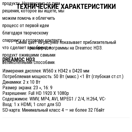
продукту. Независимо от типа
ТЕХНИЧЕСКИЕ ХАРАКТЕРИСТИКИ
решения, которое вы ищете, мы
можем помочь и облегчить
процесс от первой идеи
благодаря творческому
спаррингу и готовому контенту,
Синий цвет на рисунке показывает приблизительный
что сделает ваш бренд и
размер голограммы на Dreamoc HD3.
продукт ожившими самыми
DREAMOC HD3
великолепными способами.
Измерения дисплея: W560 x H342 x D420 мм
Потребляемая мощность: 50 Вт (макс.) <1 Вт (глубокая ст.ст.)
Динамики: 2 x 10 Вт
Размер экрана: 23 «, 16: 9
Разрешение: Full HD 1920 X 1080p
Содержимое: WMV, MP4, AVI, MPEG1 / 2/4, H.264, VC-
Вход: 1 х HDMI, 1 слот для SD
SD-карта: Минимальный класс 4 — не более 32 Гбайт