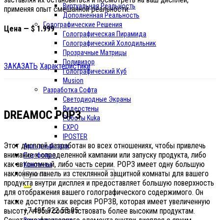
Виртуальная Реальность
применяя опыт смешанной реальности.
Дополненная Реальность
Голографические Решения
Цена — $ 1.999
Голографическая Пирамида
Голографический Холодильник
Прозрачные Матрицы
Поливизор
ЗАКАЗАТЬ
Характеристики
Голографический Куб
Musion
Разработка Софта
Светодиодные Экраны
Видеостены
DREAMOC POP3
Роботы Kuka
EXPO
IPOSTER
Этот дисплей разработан во всех отношениях, чтобы привлечь
Арендный парк
внимание к определенной кампании или запуску продукта, либо
Портфолио
как автономный, либо часть серии. POP3 имеет одну большую
Контакты
наклонную панель из стеклянной защитной комнаты для вашего
продукта внутри дисплея и предоставляет большую поверхность
для отображения вашего голографического содержимого. Он
также доступен как версия POP3B, которая имеет увеличенную
+7 495 922 53 95
высоту, чтобы соответствовать более высоким продуктам.