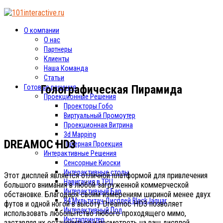
О компании
О нас
Партнеры
Клиенты
Наша Команда
Статьи
Голографическая Пирамида
Готовые решения
Проекционные Решения
Проекторы Гобо
Виртуальный Промоутер
Проекционная Витрина
3d Mapping
DREAMOC HD3
Лазерная Проекция
Интерактивные Решения
Сенсорные Киоски
Интерактивные столы
Этот дисплей является отличной платформой для привлечения
Навигация в ТРЦ
большого внимания в любой загруженной коммерческой
Интерактивный Бар
обстановке. Благодаря своим измерениям шириной менее двух
84 Мультитач Дисплей BlackJaguar
футов и одной ногой в высоту Dreamoc HD3 позволяет
Интерактивный Пол
использовать любопытство любого проходящего мимо,
Инстапринтер
заставляя их остановиться и посмотреть на ваш дисплей,