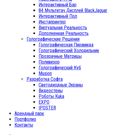
Интерактивный Бар
84 Мультитач Дисплей BlackJaguar
Интерактивный Пол
Инстапринтер
Виртуальная Реальность
Дополненная Реальность
Голографические Решения
Голографическая Пирамида
Голографический Холодильник
Прозрачные Матрицы
Поливизор
Голографический Куб
Musion
Разработка Софта
Светодиодные Экраны
Видеостены
Роботы Kuka
EXPO
IPOSTER
Арендный парк
Портфолио
Контакты