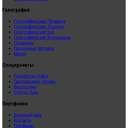
Голография
Голографическая Пирамида
Голографические Решения
Голографический Куб
Голографический Холодильник
Поливизор
Прозрачные Матрицы
Musion
Спецпроекты
Разработка Софта
Светодиодные Экраны
Видеостены
Роботы Kuka
Портфолио
Арендный парк
Контакты
Портфолио