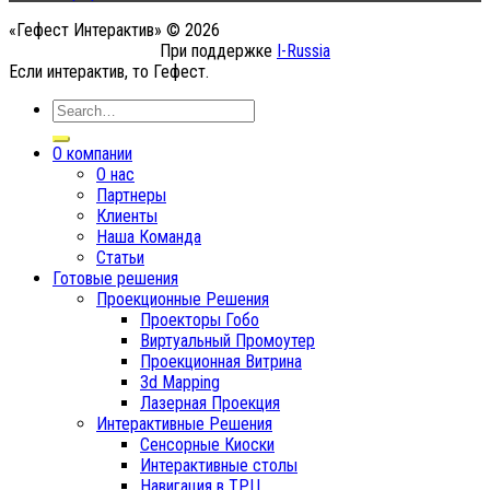
«Гефест Интерактив» © 2026
При поддержке
I-Russia
Если интерактив, то Гефест.
О компании
О нас
Партнеры
Клиенты
Наша Команда
Статьи
Готовые решения
Проекционные Решения
Проекторы Гобо
Виртуальный Промоутер
Проекционная Витрина
3d Mapping
Лазерная Проекция
Интерактивные Решения
Сенсорные Киоски
Интерактивные столы
Навигация в ТРЦ