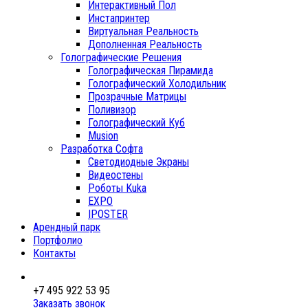
Интерактивный Пол
Инстапринтер
Виртуальная Реальность
Дополненная Реальность
Голографические Решения
Голографическая Пирамида
Голографический Холодильник
Прозрачные Матрицы
Поливизор
Голографический Куб
Musion
Разработка Софта
Светодиодные Экраны
Видеостены
Роботы Kuka
EXPO
IPOSTER
Арендный парк
Портфолио
Контакты
+7 495 922 53 95
Заказать звонок