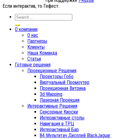
При поддержке
I-Russia
Если интерактив, то Гефест.
О компании
О нас
Партнеры
Клиенты
Наша Команда
Статьи
Готовые решения
Проекционные Решения
Проекторы Гобо
Виртуальный Промоутер
Проекционная Витрина
3d Mapping
Лазерная Проекция
Интерактивные Решения
Сенсорные Киоски
Интерактивные столы
Навигация в ТРЦ
Интерактивный Бар
84 Мультитач Дисплей BlackJaguar