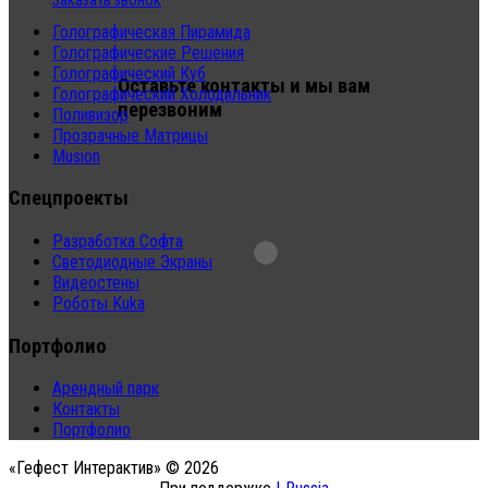
Заказать звонок
Голографическая Пирамида
Голографические Решения
Голографический Куб
Оставьте контакты и мы вам
Голографический Холодильник
перезвоним
Поливизор
Прозрачные Матрицы
Musion
Спецпроекты
Разработка Софта
Светодиодные Экраны
Видеостены
Роботы Kuka
Портфолио
Арендный парк
Контакты
Портфолио
«Гефест Интерактив» © 2026