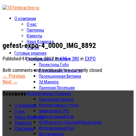
О компании
О нас
Партнеры
Клиенты
Наша Команда
gefest-expo-4_0000_IMG_8892
Статьи
Готовые решения
Published
14 ноября, 2017
at
690 × 380
in
EXPO
Проекционные Решения
Проекторы Гобо
Both comments and trackbacks are currently closed.
Виртуальный Промоутер
←
Previous
Проекционная Витрина
Next
→
3d Mapping
Лазерная Проекция
Основное
Интерактивные Решения
Сенсорные Киоски
Интерактивные столы
О компании
Навигация в ТРЦ
О нас
Интерактивный Бар
Наша Команда
84 Мультитач Дисплей BlackJaguar
Клиенты
Интерактивный Пол
Партнеры
Инстапринтер