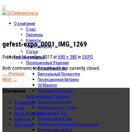
О компании
О нас
Партнеры
Клиенты
gefest-expo_0001_IMG_1269
Наша Команда
Статьи
Published
14 ноября, 2017
at
690 × 380
in
EXPO
Готовые решения
Проекционные Решения
Both comments and trackbacks are currently closed.
Проекторы Гобо
←
Previous
Виртуальный Промоутер
Next
→
Проекционная Витрина
3d Mapping
Основное
Лазерная Проекция
Интерактивные Решения
Сенсорные Киоски
О компании
Интерактивные столы
О нас
Навигация в ТРЦ
Наша Команда
Интерактивный Бар
Клиенты
84 Мультитач Дисплей BlackJaguar
Партнеры
Интерактивный Пол