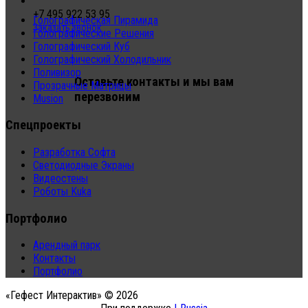
+7 495 922 53 95
Голографическая Пирамида
Заказать звонок
Голографические Решения
Голографический Куб
Голографический Холодильник
Поливизор
Оставьте контакты и мы вам
Прозрачные Матрицы
перезвоним
Musion
Спецпроекты
Разработка Софта
Светодиодные Экраны
Видеостены
Роботы Kuka
Портфолио
Арендный парк
Контакты
Портфолио
«Гефест Интерактив» © 2026