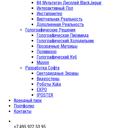
84 Мультитач Дисплей BlackJaguar
Интерактивный Пол
Инстапринтер
Виртуальная Реальность
Дополненная Реальность
Голографические Решения
Голографическая Пирамида
Голографический Холодильник
Прозрачные Матрицы
Поливизор
Голографический Куб
Musion
Разработка Софта
Светодиодные Экраны
Видеостены
Роботы Kuka
EXPO
IPOSTER
Арендный парк
Портфолио
Контакты
+7 495 922 53 95