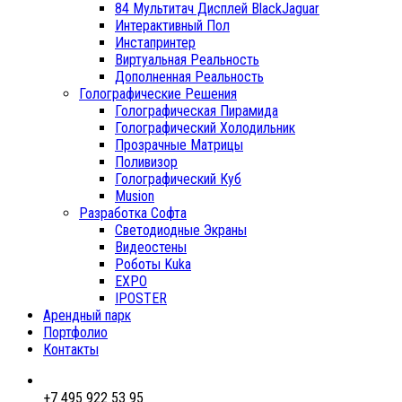
84 Мультитач Дисплей BlackJaguar
Интерактивный Пол
Инстапринтер
Виртуальная Реальность
Дополненная Реальность
Голографические Решения
Голографическая Пирамида
Голографический Холодильник
Прозрачные Матрицы
Поливизор
Голографический Куб
Musion
Разработка Софта
Светодиодные Экраны
Видеостены
Роботы Kuka
EXPO
IPOSTER
Арендный парк
Портфолио
Контакты
+7 495 922 53 95