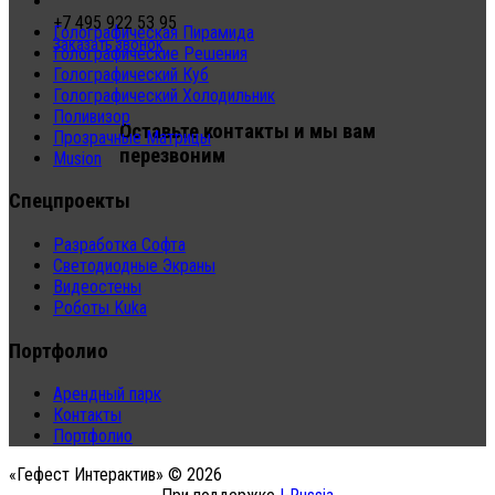
+7 495 922 53 95
Голографическая Пирамида
Заказать звонок
Голографические Решения
Голографический Куб
Голографический Холодильник
Поливизор
Оставьте контакты и мы вам
Прозрачные Матрицы
перезвоним
Musion
Спецпроекты
Разработка Софта
Светодиодные Экраны
Видеостены
Роботы Kuka
Портфолио
Арендный парк
Контакты
Портфолио
«Гефест Интерактив» © 2026