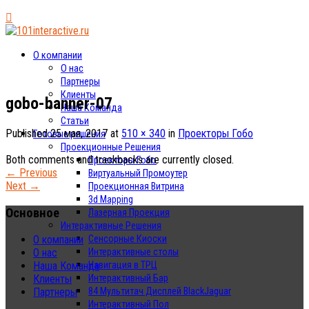
О компании
О нас
Партнеры
Клиенты
gobo-banner-07
Наша Команда
Статьи
Published
25 мая, 2017
at
510 × 340
in
Проекторы Гобо
Готовые решения
Проекционные Решения
Both comments and trackbacks are currently closed.
Проекторы Гобо
←
Previous
Виртуальный Промоутер
Next
→
Проекционная Витрина
3d Mapping
Основное
Лазерная Проекция
Интерактивные Решения
Сенсорные Киоски
О компании
Интерактивные столы
О нас
Навигация в ТРЦ
Наша Команда
Интерактивный Бар
Клиенты
84 Мультитач Дисплей BlackJaguar
Партнеры
Интерактивный Пол