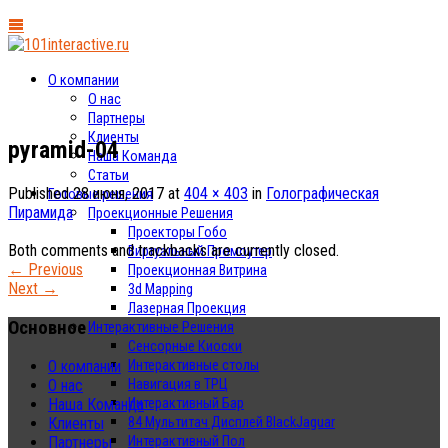
О компании
О нас
Партнеры
Клиенты
pyramid-04
Наша Команда
Статьи
Published
28 июня, 2017
at
404 × 403
in
Голографическая
Готовые решения
Пирамида
Проекционные Решения
Проекторы Гобо
Both comments and trackbacks are currently closed.
Виртуальный Промоутер
←
Previous
Проекционная Витрина
Next
→
3d Mapping
Лазерная Проекция
Основное
Интерактивные Решения
Сенсорные Киоски
Интерактивные столы
О компании
Навигация в ТРЦ
О нас
Интерактивный Бар
Наша Команда
84 Мультитач Дисплей BlackJaguar
Клиенты
Интерактивный Пол
Партнеры