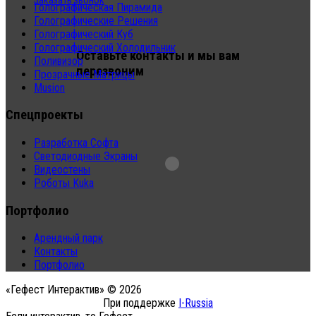
Заказать звонок
Голографическая Пирамида
Голографические Решения
Голографический Куб
Голографический Холодильник
Оставьте контакты и мы вам
Поливизор
перезвоним
Прозрачные Матрицы
Musion
Спецпроекты
Разработка Софта
Светодиодные Экраны
Видеостены
Роботы Kuka
Портфолио
Арендный парк
Контакты
Портфолио
«Гефест Интерактив» © 2026
При поддержке
I-Russia