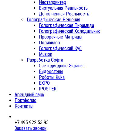
Инстапринтер
Виртуальная Реальность
Дополненная Реальность
Голографические Решения
Голографическая Пирамида
Голографический Холодильник
Прозрачные Матрицы
Поливизор
Голографический Куб
Musion
Разработка Софта
Светодиодные Экраны
Видеостены
Роботы Kuka
EXPO
IPOSTER
Арендный парк
Портфолио
Контакты
+7 495 922 53 95
Заказать звонок