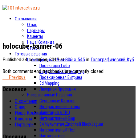
О компании
О нас
Партнеры
Клиенты
Наша Команда
holocube-banner-06
Статьи
Готовые решения
Published
14 сентября, 2017
at
800 × 545
in
Голографический Куб
Проекционные Решения
Проекторы Гобо
Both comments and trackbacks are currently closed.
Виртуальный Промоутер
←
Previous
Проекционная Витрина
3d Mapping
Основное
Лазерная Проекция
Интерактивные Решения
Сенсорные Киоски
О компании
Интерактивные столы
О нас
Навигация в ТРЦ
Наша Команда
Интерактивный Бар
Клиенты
84 Мультитач Дисплей BlackJaguar
Партнеры
Интерактивный Пол
Проекция
Инстапринтер