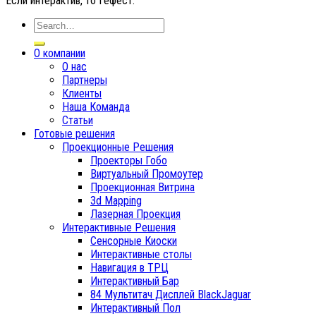
Если интерактив, то Гефест.
О компании
О нас
Партнеры
Клиенты
Наша Команда
Статьи
Готовые решения
Проекционные Решения
Проекторы Гобо
Виртуальный Промоутер
Проекционная Витрина
3d Mapping
Лазерная Проекция
Интерактивные Решения
Сенсорные Киоски
Интерактивные столы
Навигация в ТРЦ
Интерактивный Бар
84 Мультитач Дисплей BlackJaguar
Интерактивный Пол