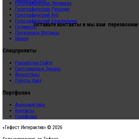
Заказать звонок
Голографическая Пирамида
Голографические Решения
Голографический Куб
Голографический Холодильник
Оставьте контакты и мы вам перезвоним
Поливизор
Прозрачные Матрицы
Musion
Спецпроекты
Разработка Софта
Светодиодные Экраны
Видеостены
Роботы Kuka
Портфолио
Арендный парк
Контакты
Портфолио
«Гефест Интерактив» © 2026