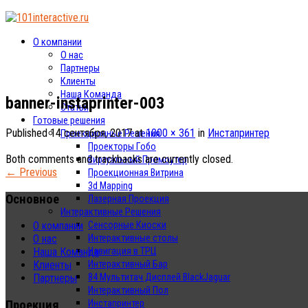
О компании
О нас
Партнеры
Клиенты
Наша Команда
banner-instaprinter-003
Статьи
Готовые решения
Published
14 сентября, 2017
at
1000 × 361
in
Инстапринтер
Проекционные Решения
Проекторы Гобо
Both comments and trackbacks are currently closed.
Виртуальный Промоутер
←
Previous
Проекционная Витрина
3d Mapping
Основное
Лазерная Проекция
Интерактивные Решения
Сенсорные Киоски
О компании
Интерактивные столы
О нас
Навигация в ТРЦ
Наша Команда
Интерактивный Бар
Клиенты
84 Мультитач Дисплей BlackJaguar
Партнеры
Интерактивный Пол
Проекция
Инстапринтер