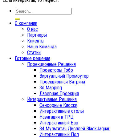
Если интерактив, то Гефест.
О компании
О нас
Партнеры
Клиенты
Наша Команда
Статьи
Готовые решения
Проекционные Решения
Проекторы Гобо
Виртуальный Промоутер
Проекционная Витрина
3d Mapping
Лазерная Проекция
Интерактивные Решения
Сенсорные Киоски
Интерактивные столы
Навигация в ТРЦ
Интерактивный Бар
84 Мультитач Дисплей BlackJaguar
Интерактивный Пол