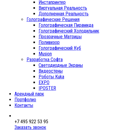
Инстапринтер
Виртуальная Реальность
Дополненная Реальность
Голографические Решения
Голографическая Пирамида
Голографический Холодильник
Прозрачные Матрицы
Поливизор
Голографический Куб
Musion
Разработка Софта
Светодиодные Экраны
Видеостены
Роботы Kuka
EXPO
IPOSTER
Арендный парк
Портфолио
Контакты
+7 495 922 53 95
Заказать звонок