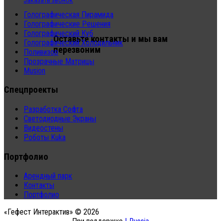
Заказать звонок
Голографическая Пирамида
Голографические Решения
Голографический Куб
Оставьте контакты и мы вам
Голографический Холодильник
перезвоним
Поливизор
Прозрачные Матрицы
Musion
Спецпроекты
Разработка Софта
Светодиодные Экраны
Видеостены
Роботы Kuka
Портфолио
Арендный парк
Контакты
Портфолио
«Гефест Интерактив» © 2026