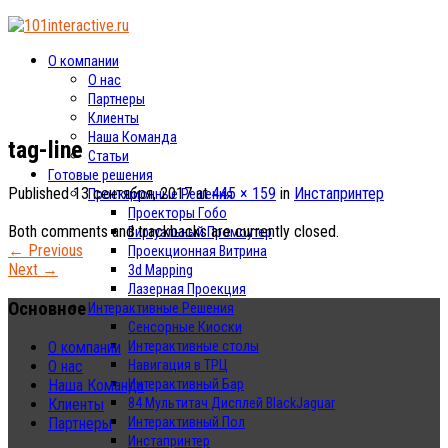
О компании
О нас
Партнеры
Клиенты
Наша Команда
tag-line
Статьи
Готовые решения
Published
13 сентября, 2017
at
445 × 159
in
Инстапринтер
Проекционные Решения
Проекторы Гобо
Both comments and trackbacks are currently closed.
Виртуальный Промоутер
←
Previous
Проекционная Витрина
Next
→
3d Mapping
Лазерная Проекция
Основное
Интерактивные Решения
Сенсорные Киоски
Интерактивные столы
О компании
Навигация в ТРЦ
О нас
Интерактивный Бар
Наша Команда
84 Мультитач Дисплей BlackJaguar
Клиенты
Интерактивный Пол
Партнеры
Инстапринтер