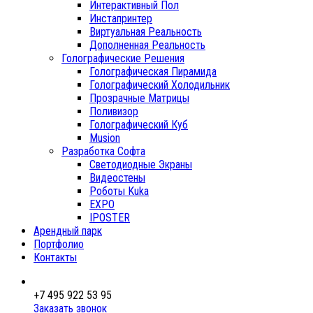
Интерактивный Пол
Инстапринтер
Виртуальная Реальность
Дополненная Реальность
Голографические Решения
Голографическая Пирамида
Голографический Холодильник
Прозрачные Матрицы
Поливизор
Голографический Куб
Musion
Разработка Софта
Светодиодные Экраны
Видеостены
Роботы Kuka
EXPO
IPOSTER
Арендный парк
Портфолио
Контакты
+7 495 922 53 95
Заказать звонок