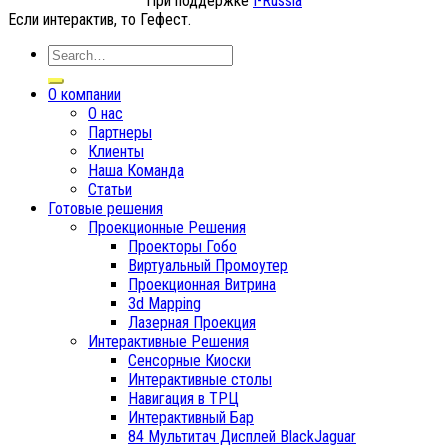
При поддержке
I-Russia
Если интерактив, то Гефест.
О компании
О нас
Партнеры
Клиенты
Наша Команда
Статьи
Готовые решения
Проекционные Решения
Проекторы Гобо
Виртуальный Промоутер
Проекционная Витрина
3d Mapping
Лазерная Проекция
Интерактивные Решения
Сенсорные Киоски
Интерактивные столы
Навигация в ТРЦ
Интерактивный Бар
84 Мультитач Дисплей BlackJaguar