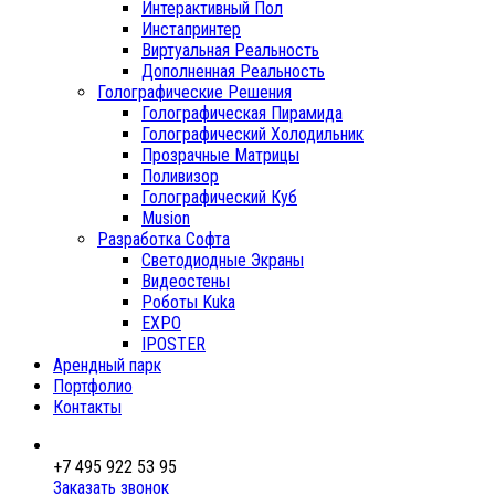
Интерактивный Пол
Инстапринтер
Виртуальная Реальность
Дополненная Реальность
Голографические Решения
Голографическая Пирамида
Голографический Холодильник
Прозрачные Матрицы
Поливизор
Голографический Куб
Musion
Разработка Софта
Светодиодные Экраны
Видеостены
Роботы Kuka
EXPO
IPOSTER
Арендный парк
Портфолио
Контакты
+7 495 922 53 95
Заказать звонок