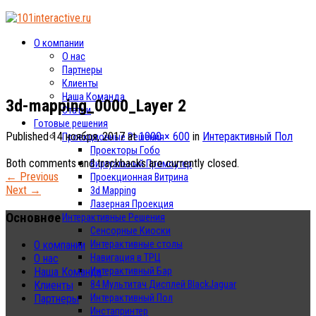
О компании
О нас
Партнеры
Клиенты
Наша Команда
3d-mapping_0000_Layer 2
Статьи
Готовые решения
Published
14 ноября, 2017
at
1000 × 600
in
Интерактивный Пол
Проекционные Решения
Проекторы Гобо
Both comments and trackbacks are currently closed.
Виртуальный Промоутер
←
Previous
Проекционная Витрина
Next
→
3d Mapping
Лазерная Проекция
Основное
Интерактивные Решения
Сенсорные Киоски
Интерактивные столы
О компании
Навигация в ТРЦ
О нас
Интерактивный Бар
Наша Команда
84 Мультитач Дисплей BlackJaguar
Клиенты
Интерактивный Пол
Партнеры
Инстапринтер