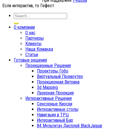
При поддержке
I-Russia
Если интерактив, то Гефест.
О компании
О нас
Партнеры
Клиенты
Наша Команда
Статьи
Готовые решения
Проекционные Решения
Проекторы Гобо
Виртуальный Промоутер
Проекционная Витрина
3d Mapping
Лазерная Проекция
Интерактивные Решения
Сенсорные Киоски
Интерактивные столы
Навигация в ТРЦ
Интерактивный Бар
84 Мультитач Дисплей BlackJaguar