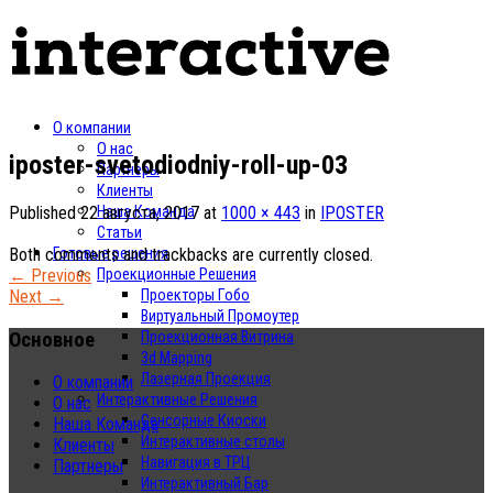
О компании
О нас
iposter-svetodiodniy-roll-up-03
Партнеры
Клиенты
Published
22 августа, 2017
at
1000 × 443
in
IPOSTER
Наша Команда
Статьи
Both comments and trackbacks are currently closed.
Готовые решения
←
Previous
Проекционные Решения
Next
→
Проекторы Гобо
Виртуальный Промоутер
Основное
Проекционная Витрина
3d Mapping
Лазерная Проекция
О компании
Интерактивные Решения
О нас
Сенсорные Киоски
Наша Команда
Интерактивные столы
Клиенты
Навигация в ТРЦ
Партнеры
Интерактивный Бар