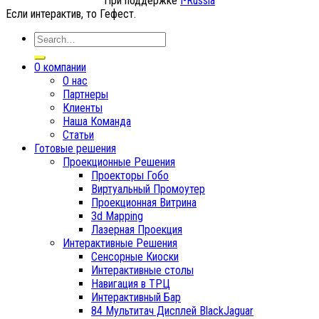
При поддержке
I-Russia
Если интерактив, то Гефест.
О компании
О нас
Партнеры
Клиенты
Наша Команда
Статьи
Готовые решения
Проекционные Решения
Проекторы Гобо
Виртуальный Промоутер
Проекционная Витрина
3d Mapping
Лазерная Проекция
Интерактивные Решения
Сенсорные Киоски
Интерактивные столы
Навигация в ТРЦ
Интерактивный Бар
84 Мультитач Дисплей BlackJaguar