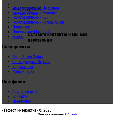
Голографическая Пирамида
+7 495 922 53 95
Голографические Решения
Заказать звонок
Голографический Куб
Голографический Холодильник
Поливизор
Прозрачные Матрицы
Оставьте контакты и мы вам
Musion
перезвоним
Спецпроекты
Разработка Софта
Светодиодные Экраны
Видеостены
Роботы Kuka
Портфолио
Арендный парк
Контакты
Портфолио
«Гефест Интерактив» © 2026