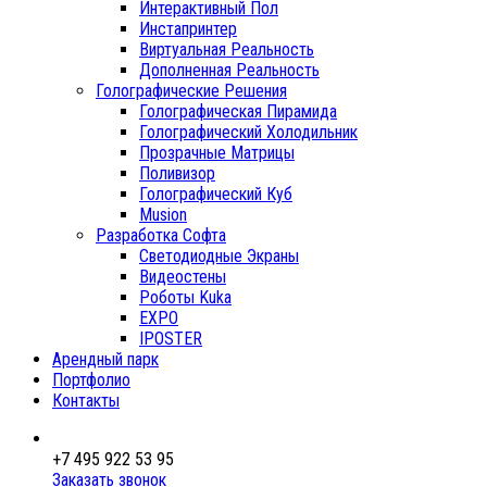
Интерактивный Пол
Инстапринтер
Виртуальная Реальность
Дополненная Реальность
Голографические Решения
Голографическая Пирамида
Голографический Холодильник
Прозрачные Матрицы
Поливизор
Голографический Куб
Musion
Разработка Софта
Светодиодные Экраны
Видеостены
Роботы Kuka
EXPO
IPOSTER
Арендный парк
Портфолио
Контакты
+7 495 922 53 95
Заказать звонок