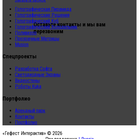
Заказать звонок
Голографическая Пирамида
Голографические Решения
Голографический Куб
Оставьте контакты и мы вам
Голографический Холодильник
перезвоним
Поливизор
Прозрачные Матрицы
Musion
Спецпроекты
Разработка Софта
Светодиодные Экраны
Видеостены
Роботы Kuka
Портфолио
Арендный парк
Контакты
Портфолио
«Гефест Интерактив» © 2026