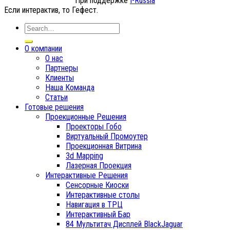
При поддержке
I-Russia
Если интерактив, то Гефест.
О компании
О нас
Партнеры
Клиенты
Наша Команда
Статьи
Готовые решения
Проекционные Решения
Проекторы Гобо
Виртуальный Промоутер
Проекционная Витрина
3d Mapping
Лазерная Проекция
Интерактивные Решения
Сенсорные Киоски
Интерактивные столы
Навигация в ТРЦ
Интерактивный Бар
84 Мультитач Дисплей BlackJaguar