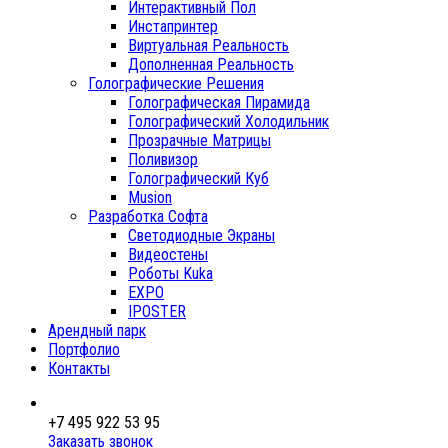
Интерактивный Пол
Инстапринтер
Виртуальная Реальность
Дополненная Реальность
Голографические Решения
Голографическая Пирамида
Голографический Холодильник
Прозрачные Матрицы
Поливизор
Голографический Куб
Musion
Разработка Софта
Светодиодные Экраны
Видеостены
Роботы Kuka
EXPO
IPOSTER
Арендный парк
Портфолио
Контакты
+7 495 922 53 95
Заказать звонок