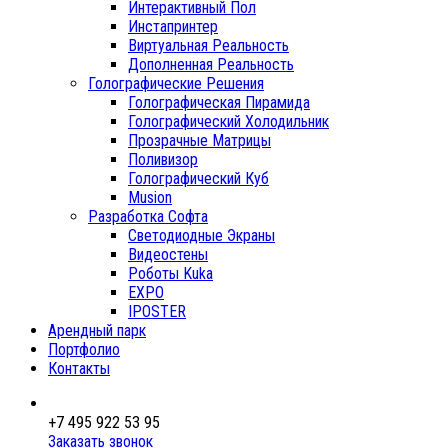
Интерактивный Пол
Инстапринтер
Виртуальная Реальность
Дополненная Реальность
Голографические Решения
Голографическая Пирамида
Голографический Холодильник
Прозрачные Матрицы
Поливизор
Голографический Куб
Musion
Разработка Софта
Светодиодные Экраны
Видеостены
Роботы Kuka
EXPO
IPOSTER
Арендный парк
Портфолио
Контакты
+7 495 922 53 95
Заказать звонок