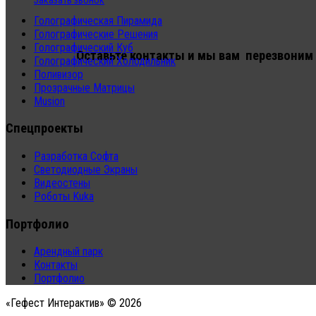
Заказать звонок
Голографическая Пирамида
Голографические Решения
Голографический Куб
Оставьте контакты и мы вам перезвоним
Голографический Холодильник
Поливизор
Прозрачные Матрицы
Musion
Спецпроекты
Разработка Софта
Светодиодные Экраны
Видеостены
Роботы Kuka
Портфолио
Арендный парк
Контакты
Портфолио
«Гефест Интерактив» © 2026