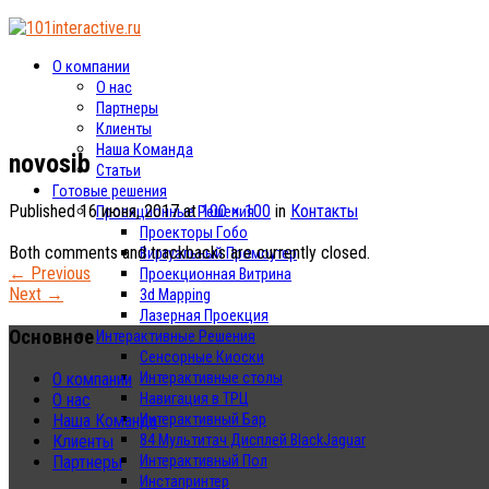
О компании
О нас
Партнеры
Клиенты
Наша Команда
novosib
Статьи
Готовые решения
Published
16 июня, 2017
at
100 × 100
in
Контакты
Проекционные Решения
Проекторы Гобо
Both comments and trackbacks are currently closed.
Виртуальный Промоутер
←
Previous
Проекционная Витрина
Next
→
3d Mapping
Лазерная Проекция
Основное
Интерактивные Решения
Сенсорные Киоски
Интерактивные столы
О компании
Навигация в ТРЦ
О нас
Интерактивный Бар
Наша Команда
84 Мультитач Дисплей BlackJaguar
Клиенты
Интерактивный Пол
Партнеры
Инстапринтер