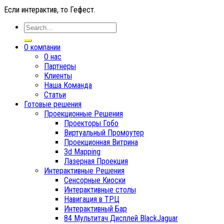
Если интерактив, то Гефест.
О компании
О нас
Партнеры
Клиенты
Наша Команда
Статьи
Готовые решения
Проекционные Решения
Проекторы Гобо
Виртуальный Промоутер
Проекционная Витрина
3d Mapping
Лазерная Проекция
Интерактивные Решения
Сенсорные Киоски
Интерактивные столы
Навигация в ТРЦ
Интерактивный Бар
84 Мультитач Дисплей BlackJaguar