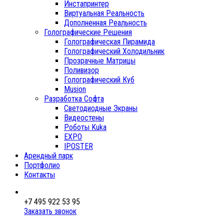
Инстапринтер
Виртуальная Реальность
Дополненная Реальность
Голографические Решения
Голографическая Пирамида
Голографический Холодильник
Прозрачные Матрицы
Поливизор
Голографический Куб
Musion
Разработка Софта
Светодиодные Экраны
Видеостены
Роботы Kuka
EXPO
IPOSTER
Арендный парк
Портфолио
Контакты
+7 495 922 53 95
Заказать звонок