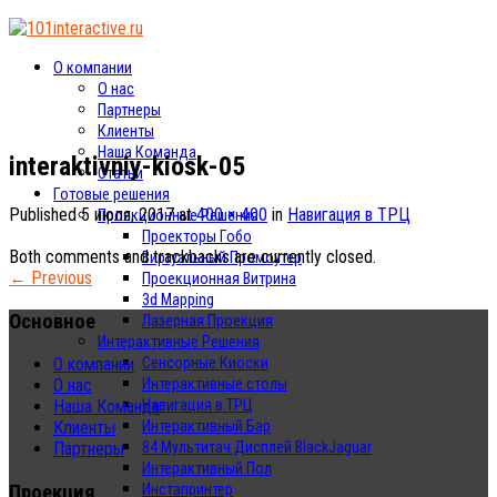
О компании
О нас
Партнеры
Клиенты
Наша Команда
interaktivniy-kiosk-05
Статьи
Готовые решения
Published
5 июля, 2017
at
400 × 400
in
Навигация в ТРЦ
Проекционные Решения
Проекторы Гобо
Both comments and trackbacks are currently closed.
Виртуальный Промоутер
←
Previous
Проекционная Витрина
3d Mapping
Основное
Лазерная Проекция
Интерактивные Решения
Сенсорные Киоски
О компании
Интерактивные столы
О нас
Навигация в ТРЦ
Наша Команда
Интерактивный Бар
Клиенты
84 Мультитач Дисплей BlackJaguar
Партнеры
Интерактивный Пол
Проекция
Инстапринтер