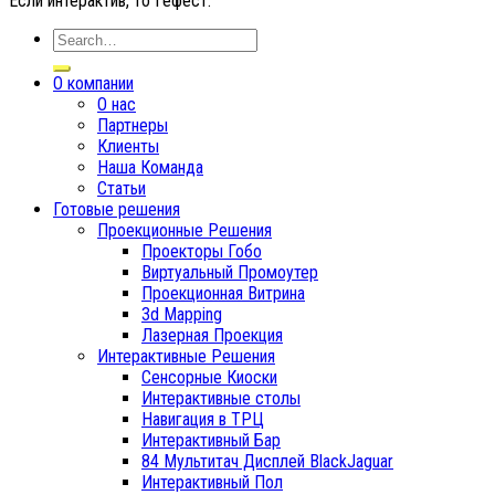
Если интерактив, то Гефест.
О компании
О нас
Партнеры
Клиенты
Наша Команда
Статьи
Готовые решения
Проекционные Решения
Проекторы Гобо
Виртуальный Промоутер
Проекционная Витрина
3d Mapping
Лазерная Проекция
Интерактивные Решения
Сенсорные Киоски
Интерактивные столы
Навигация в ТРЦ
Интерактивный Бар
84 Мультитач Дисплей BlackJaguar
Интерактивный Пол