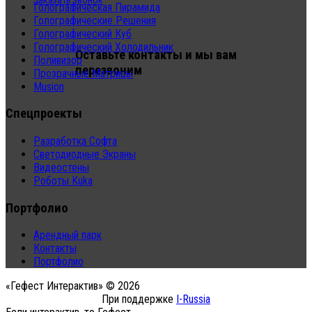
Заказать звонок
Голографическая Пирамида
Голографические Решения
Голографический Куб
Голографический Холодильник
Оставьте контакты и мы вам
Поливизор
перезвоним
Прозрачные Матрицы
Musion
Спецпроекты
Разработка Софта
Светодиодные Экраны
Видеостены
Роботы Kuka
Портфолио
Арендный парк
Контакты
Портфолио
«Гефест Интерактив» © 2026
При поддержке
I-Russia