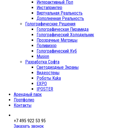
Интерактивный Пол
Инстапринтер
Виртуальная Реальность
Дополненная Реальность
Голографические Решения
Голографическая Пирамида
Голографический Холодильник
Прозрачные Матрицы
Поливизор
Голографический Куб
Musion
Разработка Софта
Светодиодные Экраны
Видеостены
Роботы Kuka
EXPO
IPOSTER
Арендный парк
Портфолио
Контакты
+7 495 922 53 95
Заказать звонок