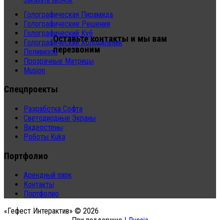
Заказать звонок
Голографическая Пирамида
Голографические Решения
Голографический Куб
Оставьте контакты и мы вам
Голографический Холодильник
перезвоним
Поливизор
Прозрачные Матрицы
Musion
Спецпроекты
Разработка Софта
Светодиодные Экраны
Видеостены
Роботы Kuka
Портфолио
Арендный парк
Контакты
Портфолио
«Гефест Интерактив» © 2026