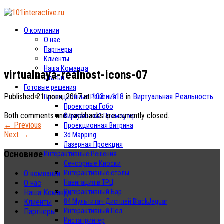
О компании
О нас
Партнеры
Клиенты
Наша Команда
virtualnaya-realnost-icons-07
Статьи
Готовые решения
Published
21 июня, 2017
at
103 × 118
in
Виртуальная Реальность
Проекционные Решения
Проекторы Гобо
Both comments and trackbacks are currently closed.
Виртуальный Промоутер
←
Previous
Проекционная Витрина
Next
→
3d Mapping
Лазерная Проекция
Основное
Интерактивные Решения
Сенсорные Киоски
Интерактивные столы
О компании
Навигация в ТРЦ
О нас
Интерактивный Бар
Наша Команда
84 Мультитач Дисплей BlackJaguar
Клиенты
Интерактивный Пол
Партнеры
Инстапринтер