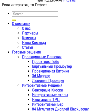
При поддержке
I-Russia
Если интерактив, то Гефест.
О компании
О нас
Партнеры
Клиенты
Наша Команда
Статьи
Готовые решения
Проекционные Решения
Проекторы Гобо
Виртуальный Промоутер
Проекционная Витрина
3d Mapping
Лазерная Проекция
Интерактивные Решения
Сенсорные Киоски
Интерактивные столы
Навигация в ТРЦ
Интерактивный Бар
84 Мультитач Дисплей BlackJaguar