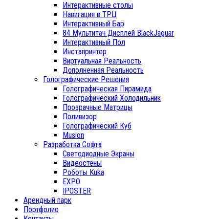
Интерактивные столы
Навигация в ТРЦ
Интерактивный Бар
84 Мультитач Дисплей BlackJaguar
Интерактивный Пол
Инстапринтер
Виртуальная Реальность
Дополненная Реальность
Голографические Решения
Голографическая Пирамида
Голографический Холодильник
Прозрачные Матрицы
Поливизор
Голографический Куб
Musion
Разработка Софта
Светодиодные Экраны
Видеостены
Роботы Kuka
EXPO
IPOSTER
Арендный парк
Портфолио
Контакты