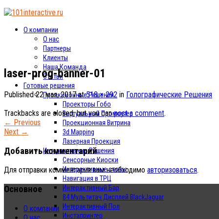
О компании
О нас
Партнеры
Клиенты
Наша Команда
laser-prog-banner-01
Статьи
Готовые решения
Published
22 мая, 2017
at
518 × 292
in
Голографические Решения
Проекционные Решения
Проекторы Гобо
Trackbacks are closed, but you can
post a comment
.
Виртуальный Промоутер
←
Previous
Проекционная Витрина
Next
→
3d Mapping
Лазерная Проекция
Добавить комментарий
Интерактивные Решения
Сенсорные Киоски
Интерактивные столы
Для отправки комментария вам необходимо
авторизоваться
.
Навигация в ТРЦ
Основное
Интерактивный Бар
84 Мультитач Дисплей BlackJaguar
Интерактивный Пол
О компании
Инстапринтер
О нас