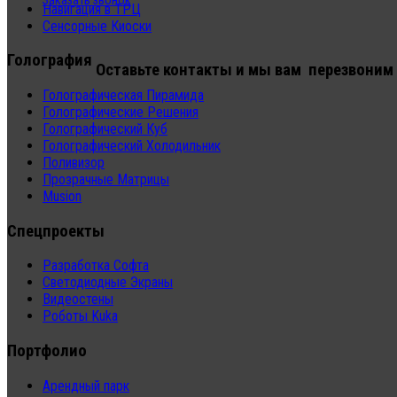
Заказать звонок
Навигация в ТРЦ
Сенсорные Киоски
Голография
Оставьте контакты и мы вам перезвоним
Голографическая Пирамида
Голографические Решения
Голографический Куб
Голографический Холодильник
Поливизор
Прозрачные Матрицы
Musion
Спецпроекты
Разработка Софта
Светодиодные Экраны
Видеостены
Роботы Kuka
Портфолио
Арендный парк