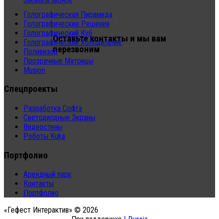
Заказать звонок
Голографическая Пирамида
Голографические Решения
Голографический Куб
Оставьте контакты и мы вам
Голографический Холодильник
перезвоним
Поливизор
Прозрачные Матрицы
Musion
Спецпроекты
Разработка Софта
Светодиодные Экраны
Видеостены
Роботы Kuka
Портфолио
Арендный парк
Контакты
Портфолио
«Гефест Интерактив» © 2026