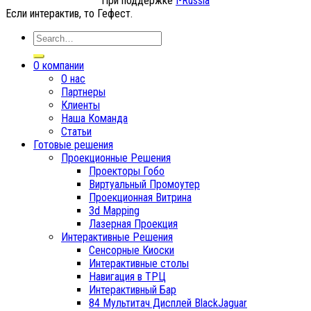
При поддержке
I-Russia
Если интерактив, то Гефест.
О компании
О нас
Партнеры
Клиенты
Наша Команда
Статьи
Готовые решения
Проекционные Решения
Проекторы Гобо
Виртуальный Промоутер
Проекционная Витрина
3d Mapping
Лазерная Проекция
Интерактивные Решения
Сенсорные Киоски
Интерактивные столы
Навигация в ТРЦ
Интерактивный Бар
84 Мультитач Дисплей BlackJaguar