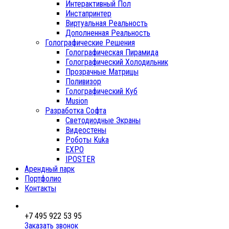
Интерактивный Пол
Инстапринтер
Виртуальная Реальность
Дополненная Реальность
Голографические Решения
Голографическая Пирамида
Голографический Холодильник
Прозрачные Матрицы
Поливизор
Голографический Куб
Musion
Разработка Софта
Светодиодные Экраны
Видеостены
Роботы Kuka
EXPO
IPOSTER
Арендный парк
Портфолио
Контакты
+7 495 922 53 95
Заказать звонок