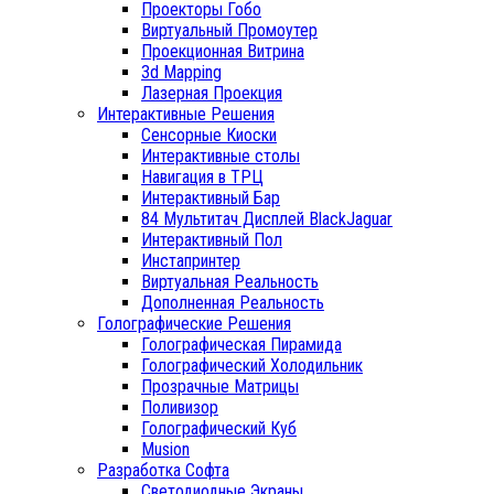
Проекторы Гобо
Виртуальный Промоутер
Проекционная Витрина
3d Mapping
Лазерная Проекция
Интерактивные Решения
Сенсорные Киоски
Интерактивные столы
Навигация в ТРЦ
Интерактивный Бар
84 Мультитач Дисплей BlackJaguar
Интерактивный Пол
Инстапринтер
Виртуальная Реальность
Дополненная Реальность
Голографические Решения
Голографическая Пирамида
Голографический Холодильник
Прозрачные Матрицы
Поливизор
Голографический Куб
Musion
Разработка Софта
Светодиодные Экраны