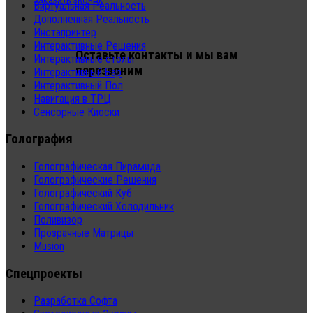
Заказать звонок
Виртуальная Реальность
Дополненная Реальность
Инстапринтер
Интерактивные Решения
Оставьте контакты и мы вам
Интерактивные столы
перезвоним
Интерактивный Бар
Интерактивный Пол
Навигация в ТРЦ
Сенсорные Киоски
Голография
Голографическая Пирамида
Голографические Решения
Голографический Куб
Голографический Холодильник
Поливизор
Прозрачные Матрицы
Musion
Спецпроекты
Разработка Софта