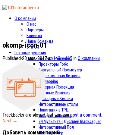
О компании
О нас
Партнеры
Клиенты
Наша Команда
okomp-icon-01
Статьи
Готовые решения
Published
23 мая, 2017
at
143 × 165
in
О компании
Проекционные Решения
Проекторы Гобо
Виртуальный Промоутер
Проекционная Витрина
3d Mapping
Лазерная Проекция
Интерактивные Решения
Сенсорные Киоски
Интерактивные столы
Навигация в ТРЦ
Trackbacks are closed, but you can
post a comment
.
Интерактивный Бар
Next
→
84 Мультитач Дисплей BlackJaguar
Интерактивный Пол
Добавить комментарий
Инстапринтер