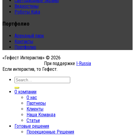
Светодиодные Экраны
Видеостены
Роботы Kuka
Портфолио
Арендный парк
Контакты
Портфолио
«Гефест Интерактив» © 2026
При поддержке
I-Russia
Если интерактив, то Гефест.
О компании
О нас
Партнеры
Клиенты
Наша Команда
Статьи
Готовые решения
Проекционные Решения