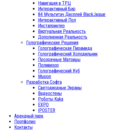
Навигация в ТРЦ
Интерактивный Бар
84 Мультитач Дисплей BlackJaguar
Интерактивный Пол
Инстапринтер
Виртуальная Реальность
Дополненная Реальность
Голографические Решения
Голографическая Пирамида
Голографический Холодильник
Прозрачные Матрицы
Поливизор
Голографический Куб
Musion
Разработка Софта
Светодиодные Экраны
Видеостены
Роботы Kuka
EXPO
IPOSTER
Арендный парк
Портфолио
Контакты