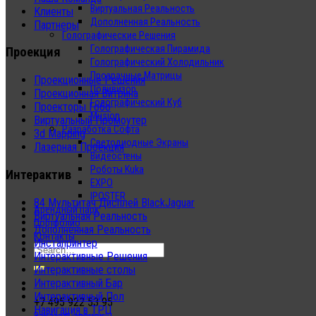
Виртуальная Реальность
Клиенты
Дополненная Реальность
Партнеры
Голографические Решения
Голографическая Пирамида
Проекция
Голографический Холодильник
Прозрачные Матрицы
Проекционные Решения
Поливизор
Проекционная Витрина
Голографический Куб
Проекторы Гобо
Musion
Виртуальный Промоутер
Разработка Софта
3d Mapping
Светодиодные Экраны
Лазерная Проекция
Видеостены
Роботы Kuka
Интерактив
EXPO
IPOSTER
84 Мультитач Дисплей BlackJaguar
Арендный парк
Виртуальная Реальность
Портфолио
Дополненная Реальность
Контакты
Инстапринтер
Интерактивные Решения
Интерактивные столы
Интерактивный Бар
Интерактивный Пол
+7 495 922 53 95
Навигация в ТРЦ