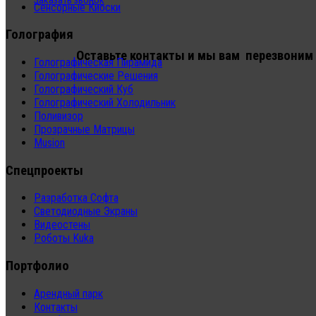
Заказать звонок
Сенсорные Киоски
Голография
Оставьте контакты и мы вам перезвоним
Голографическая Пирамида
Голографические Решения
Голографический Куб
Голографический Холодильник
Поливизор
Прозрачные Матрицы
Musion
Спецпроекты
Разработка Софта
Светодиодные Экраны
Видеостены
Роботы Kuka
Портфолио
Арендный парк
Контакты