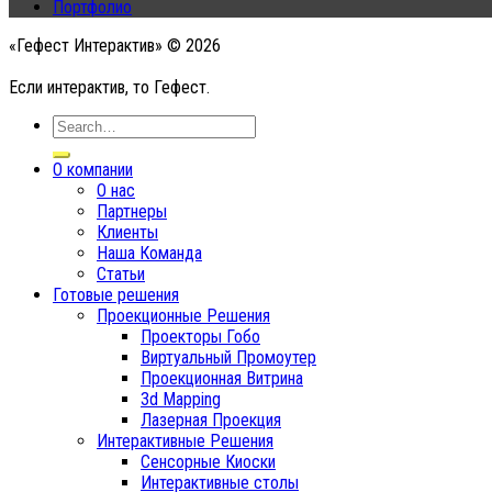
Портфолио
«Гефест Интерактив» © 2026
Если интерактив, то Гефест.
О компании
О нас
Партнеры
Клиенты
Наша Команда
Статьи
Готовые решения
Проекционные Решения
Проекторы Гобо
Виртуальный Промоутер
Проекционная Витрина
3d Mapping
Лазерная Проекция
Интерактивные Решения
Сенсорные Киоски
Интерактивные столы