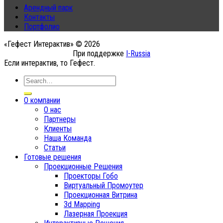
Арендный парк
Контакты
Портфолио
«Гефест Интерактив» © 2026
При поддержке
I-Russia
Если интерактив, то Гефест.
О компании
О нас
Партнеры
Клиенты
Наша Команда
Статьи
Готовые решения
Проекционные Решения
Проекторы Гобо
Виртуальный Промоутер
Проекционная Витрина
3d Mapping
Лазерная Проекция