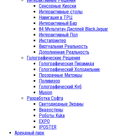
Интерактивные Решения
Сенсорные Киоски
Интерактивные столы
Навигация в ТРЦ
Интерактивный Бар
84 Мультитач Дисплей BlackJaguar
Интерактивный Пол
Инстапринтер
Виртуальная Реальность
Дополненная Реальность
Голографические Решения
Голографическая Пирамида
Голографический Холодильник
Прозрачные Матрицы
Поливизор
Голографический Куб
Musion
Разработка Софта
Светодиодные Экраны
Видеостены
Роботы Kuka
EXPO
IPOSTER
Арендный парк