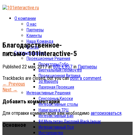
О компании
О нас
Партнеры
Клиенты
Наша Команда
Благодарственное-
Статьи
письмо-101interactive-5
Готовые решения
Проекционные Решения
Проекторы Гобо
Published
22 мая, 2017
at
600 × 857
in
Партнеры
Виртуальный Промоутер
Проекционная Витрина
Trackbacks are closed, but you can
post a comment
.
3d Mapping
←
Previous
Лазерная Проекция
Next
→
Интерактивные Решения
Сенсорные Киоски
Добавить комментарий
Интерактивные столы
Навигация в ТРЦ
Для отправки комментария вам необходимо
авторизоваться
.
Интерактивный Бар
84 Мультитач Дисплей BlackJaguar
Основное
Интерактивный Пол
Инстапринтер