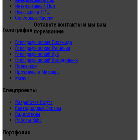
Интерактивный Бар
Заказать звонок
Интерактивный Пол
Навигация в ТРЦ
Сенсорные Киоски
Оставьте контакты и мы вам
Голография
перезвоним
Голографическая Пирамида
Голографические Решения
Голографический Куб
Голографический Холодильник
Поливизор
Прозрачные Матрицы
Musion
Спецпроекты
Разработка Софта
Светодиодные Экраны
Видеостены
Роботы Kuka
Портфолио