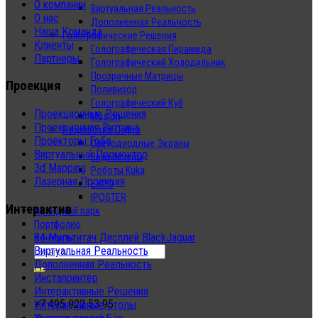
О компании
Виртуальная Реальность
О нас
Дополненная Реальность
Наша Команда
Голографические Решения
Клиенты
Голографическая Пирамида
Партнеры
Голографический Холодильник
Прозрачные Матрицы
Проекция
Поливизор
Голографический Куб
Проекционные Решения
Musion
Проекционная Витрина
Разработка Софта
Проекторы Гобо
Светодиодные Экраны
Виртуальный Промоутер
Видеостены
3d Mapping
Роботы Kuka
Лазерная Проекция
EXPO
IPOSTER
Интерактив
Арендный парк
Портфолио
84 Мультитач Дисплей BlackJaguar
Контакты
Виртуальная Реальность
Дополненная Реальность
Инстапринтер
Интерактивные Решения
+7 495 922 53 95
Интерактивные столы