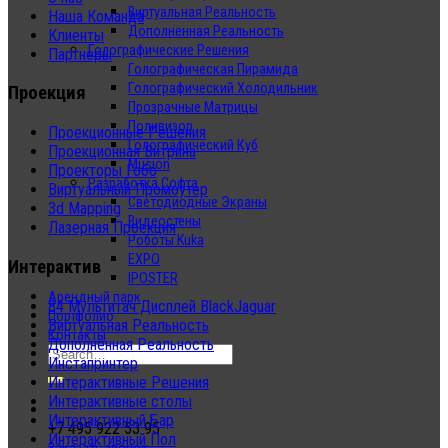
Виртуальная Реальность
Наша Команда
Дополненная Реальность
Клиенты
Голографические Решения
Партнеры
Голографическая Пирамида
Голографический Холодильник
Проекция
Прозрачные Матрицы
Поливизор
Проекционные Решения
Голографический Куб
Проекционная Витрина
Musion
Проекторы Гобо
Разработка Софта
Виртуальный Промоутер
Светодиодные Экраны
3d Mapping
Видеостены
Лазерная Проекция
Роботы Kuka
EXPO
Интерактив
IPOSTER
Арендный парк
84 Мультитач Дисплей BlackJaguar
Портфолио
Виртуальная Реальность
Контакты
Дополненная Реальность
Инстапринтер
Интерактивные Решения
Интерактивные столы
Интерактивный Бар
+7 495 922 53 95
Интерактивный Пол