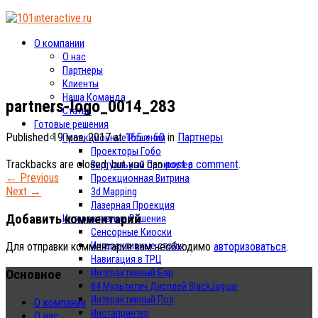
О компании
О нас
Партнеры
Клиенты
Наша Команда
partners-logo_0014_283
Статьи
Готовые решения
Published
19 мая, 2017
at
165 × 60
in
Партнеры
Проекционные Решения
Проекторы Гобо
Trackbacks are closed, but you can
post a comment
.
Виртуальный Промоутер
←
Previous
Проекционная Витрина
Next
→
3d Mapping
Лазерная Проекция
Добавить комментарий
Интерактивные Решения
Сенсорные Киоски
Интерактивные столы
Для отправки комментария вам необходимо
авторизоваться
.
Навигация в ТРЦ
Основное
Интерактивный Бар
84 Мультитач Дисплей BlackJaguar
Интерактивный Пол
О компании
Инстапринтер
О нас