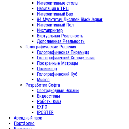
Интерактивные столы
Навигация в ТРЦ
Интерактивный Бар
84 Мультитач Дисплей BlackJaguar
Интерактивный Пол
Инстапринтер
Виртуальная Реальность
Дополненная Реальность
Голографические Решения
Голографическая Пирамида
Голографический Холодильник
Прозрачные Матрицы
Поливизор
Голографический Куб
Musion
Разработка Софта
Светодиодные Экраны
Видеостены
Роботы Kuka
EXPO
IPOSTER
Арендный парк
Портфолио
Контакты