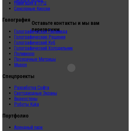
Заказать звонок
Навигация в ТРЦ
Сенсорные Киоски
Голография
Оставьте контакты и мы вам
перезвоним
Голографическая Пирамида
Голографические Решения
Голографический Куб
Голографический Холодильник
Поливизор
Прозрачные Матрицы
Musion
Спецпроекты
Разработка Софта
Светодиодные Экраны
Видеостены
Роботы Kuka
Портфолио
Арендный парк