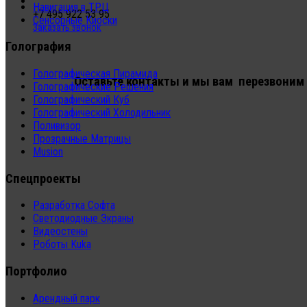
Навигация в ТРЦ
+7 495 922 53 95
Сенсорные Киоски
Заказать звонок
Голография
Голографическая Пирамида
Оставьте контакты и мы вам перезвоним
Голографические Решения
Голографический Куб
Голографический Холодильник
Поливизор
Прозрачные Матрицы
Musion
Спецпроекты
Разработка Софта
Светодиодные Экраны
Видеостены
Роботы Kuka
Портфолио
Арендный парк