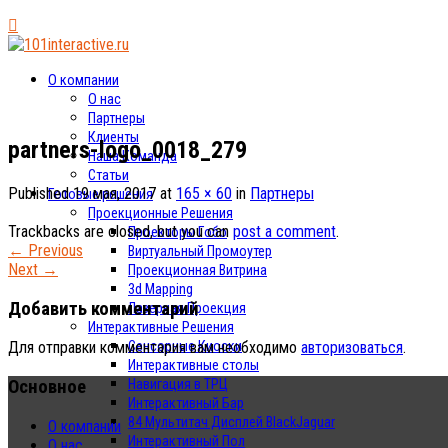
О компании
О нас
Партнеры
Клиенты
partners-logo_0018_279
Наша Команда
Статьи
Published
19 мая, 2017
at
165 × 60
in
Партнеры
Готовые решения
Проекционные Решения
Trackbacks are closed, but you can
post a comment
.
Проекторы Гобо
←
Previous
Виртуальный Промоутер
Next
→
Проекционная Витрина
3d Mapping
Добавить комментарий
Лазерная Проекция
Интерактивные Решения
Сенсорные Киоски
Для отправки комментария вам необходимо
авторизоваться
.
Интерактивные столы
Основное
Навигация в ТРЦ
Интерактивный Бар
84 Мультитач Дисплей BlackJaguar
О компании
Интерактивный Пол
О нас