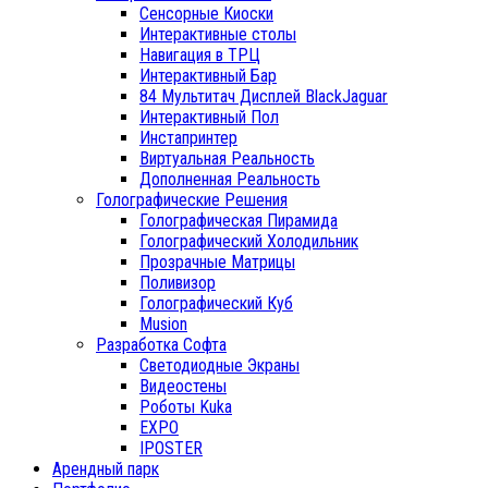
Сенсорные Киоски
Интерактивные столы
Навигация в ТРЦ
Интерактивный Бар
84 Мультитач Дисплей BlackJaguar
Интерактивный Пол
Инстапринтер
Виртуальная Реальность
Дополненная Реальность
Голографические Решения
Голографическая Пирамида
Голографический Холодильник
Прозрачные Матрицы
Поливизор
Голографический Куб
Musion
Разработка Софта
Светодиодные Экраны
Видеостены
Роботы Kuka
EXPO
IPOSTER
Арендный парк