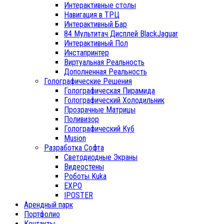
Интерактивные столы
Навигация в ТРЦ
Интерактивный Бар
84 Мультитач Дисплей BlackJaguar
Интерактивный Пол
Инстапринтер
Виртуальная Реальность
Дополненная Реальность
Голографические Решения
Голографическая Пирамида
Голографический Холодильник
Прозрачные Матрицы
Поливизор
Голографический Куб
Musion
Разработка Софта
Светодиодные Экраны
Видеостены
Роботы Kuka
EXPO
IPOSTER
Арендный парк
Портфолио
Контакты