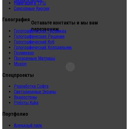
Заказать звонок
Навигация в ТРЦ
Сенсорные Киоски
Голография
Оставьте контакты и мы вам
перезвоним
Голографическая Пирамида
Голографические Решения
Голографический Куб
Голографический Холодильник
Поливизор
Прозрачные Матрицы
Musion
Спецпроекты
Разработка Софта
Светодиодные Экраны
Видеостены
Роботы Kuka
Портфолио
Арендный парк