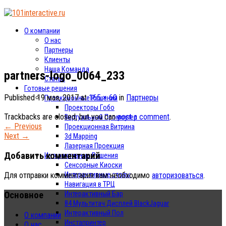
О компании
О нас
Партнеры
Клиенты
Наша Команда
partners-logo_0064_233
Статьи
Готовые решения
Published
19 мая, 2017
at
165 × 60
in
Партнеры
Проекционные Решения
Проекторы Гобо
Trackbacks are closed, but you can
post a comment
.
Виртуальный Промоутер
←
Previous
Проекционная Витрина
Next
→
3d Mapping
Лазерная Проекция
Добавить комментарий
Интерактивные Решения
Сенсорные Киоски
Интерактивные столы
Для отправки комментария вам необходимо
авторизоваться
.
Навигация в ТРЦ
Основное
Интерактивный Бар
84 Мультитач Дисплей BlackJaguar
Интерактивный Пол
О компании
Инстапринтер
О нас