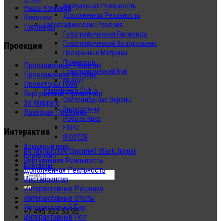
Виртуальная Реальность
Наша Команда
Дополненная Реальность
Клиенты
Голографические Решения
Партнеры
Голографическая Пирамида
Голографический Холодильник
Проекция
Прозрачные Матрицы
Поливизор
Проекционные Решения
Голографический Куб
Проекционная Витрина
Musion
Проекторы Гобо
Разработка Софта
Виртуальный Промоутер
Светодиодные Экраны
3d Mapping
Видеостены
Лазерная Проекция
Роботы Kuka
EXPO
Интерактив
IPOSTER
Арендный парк
84 Мультитач Дисплей BlackJaguar
Портфолио
Виртуальная Реальность
Контакты
Дополненная Реальность
Инстапринтер
Интерактивные Решения
Интерактивные столы
Интерактивный Бар
+7 495 922 53 95
Интерактивный Пол