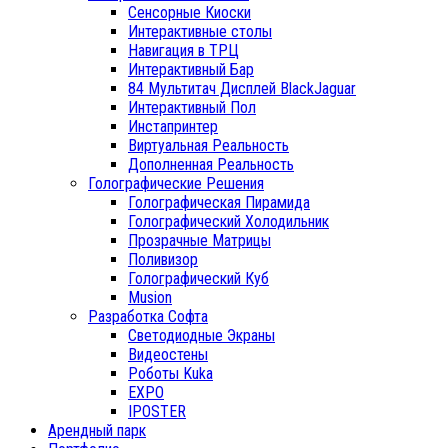
Сенсорные Киоски
Интерактивные столы
Навигация в ТРЦ
Интерактивный Бар
84 Мультитач Дисплей BlackJaguar
Интерактивный Пол
Инстапринтер
Виртуальная Реальность
Дополненная Реальность
Голографические Решения
Голографическая Пирамида
Голографический Холодильник
Прозрачные Матрицы
Поливизор
Голографический Куб
Musion
Разработка Софта
Светодиодные Экраны
Видеостены
Роботы Kuka
EXPO
IPOSTER
Арендный парк