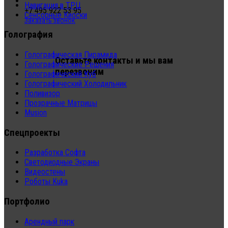
Навигация в ТРЦ
+7 495 922 53 95
Сенсорные Киоски
Заказать звонок
Голография
Голографическая Пирамида
Оставьте контакты и мы вам
Голографические Решения
перезвоним
Голографический Куб
Голографический Холодильник
Поливизор
Прозрачные Матрицы
Musion
Спецпроекты
Разработка Софта
Светодиодные Экраны
Видеостены
Роботы Kuka
Портфолио
Арендный парк