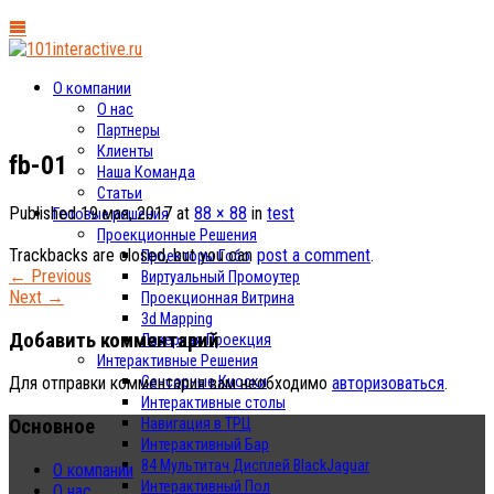
О компании
О нас
Партнеры
Клиенты
fb-01
Наша Команда
Статьи
Published
19 мая, 2017
at
88 × 88
in
test
Готовые решения
Проекционные Решения
Trackbacks are closed, but you can
post a comment
.
Проекторы Гобо
←
Previous
Виртуальный Промоутер
Next
→
Проекционная Витрина
3d Mapping
Добавить комментарий
Лазерная Проекция
Интерактивные Решения
Сенсорные Киоски
Для отправки комментария вам необходимо
авторизоваться
.
Интерактивные столы
Основное
Навигация в ТРЦ
Интерактивный Бар
84 Мультитач Дисплей BlackJaguar
О компании
Интерактивный Пол
О нас