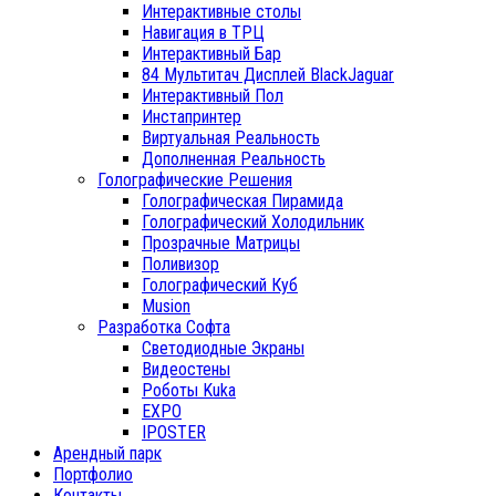
Интерактивные столы
Навигация в ТРЦ
Интерактивный Бар
84 Мультитач Дисплей BlackJaguar
Интерактивный Пол
Инстапринтер
Виртуальная Реальность
Дополненная Реальность
Голографические Решения
Голографическая Пирамида
Голографический Холодильник
Прозрачные Матрицы
Поливизор
Голографический Куб
Musion
Разработка Софта
Светодиодные Экраны
Видеостены
Роботы Kuka
EXPO
IPOSTER
Арендный парк
Портфолио
Контакты