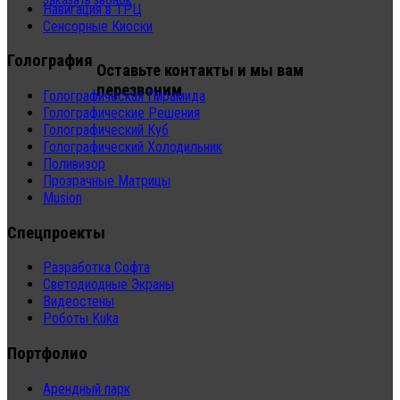
Заказать звонок
Навигация в ТРЦ
Сенсорные Киоски
Голография
Оставьте контакты и мы вам
перезвоним
Голографическая Пирамида
Голографические Решения
Голографический Куб
Голографический Холодильник
Поливизор
Прозрачные Матрицы
Musion
Спецпроекты
Разработка Софта
Светодиодные Экраны
Видеостены
Роботы Kuka
Портфолио
Арендный парк