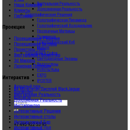
Виртуальная Реальность
Наша Команда
Дополненная Реальность
Клиенты
Голографические Решения
Партнеры
Голографическая Пирамида
Голографический Холодильник
Проекция
Прозрачные Матрицы
Поливизор
Проекционные Решения
Голографический Куб
Проекционная Витрина
Musion
Проекторы Гобо
Разработка Софта
Виртуальный Промоутер
Светодиодные Экраны
3d Mapping
Видеостены
Лазерная Проекция
Роботы Kuka
EXPO
Интерактив
IPOSTER
Арендный парк
84 Мультитач Дисплей BlackJaguar
Портфолио
Виртуальная Реальность
Контакты
Дополненная Реальность
Инстапринтер
Интерактивные Решения
Интерактивные столы
Интерактивный Бар
+7 495 922 53 95
Интерактивный Пол