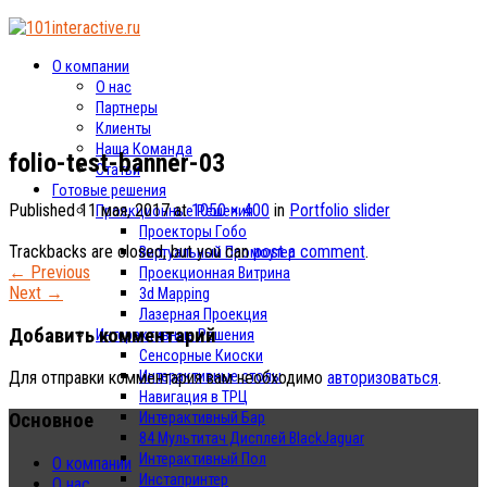
О компании
О нас
Партнеры
Клиенты
Наша Команда
folio-test-banner-03
Статьи
Готовые решения
Published
11 мая, 2017
at
1050 × 400
in
Portfolio slider
Проекционные Решения
Проекторы Гобо
Trackbacks are closed, but you can
post a comment
.
Виртуальный Промоутер
←
Previous
Проекционная Витрина
Next
→
3d Mapping
Лазерная Проекция
Добавить комментарий
Интерактивные Решения
Сенсорные Киоски
Интерактивные столы
Для отправки комментария вам необходимо
авторизоваться
.
Навигация в ТРЦ
Основное
Интерактивный Бар
84 Мультитач Дисплей BlackJaguar
Интерактивный Пол
О компании
Инстапринтер
О нас