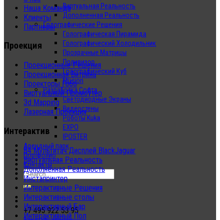
Виртуальная Реальность
Наша Команда
Дополненная Реальность
Клиенты
Голографические Решения
Партнеры
Голографическая Пирамида
Голографический Холодильник
Проекция
Прозрачные Матрицы
Поливизор
Проекционные Решения
Голографический Куб
Проекционная Витрина
Musion
Проекторы Гобо
Разработка Софта
Виртуальный Промоутер
Светодиодные Экраны
3d Mapping
Видеостены
Лазерная Проекция
Роботы Kuka
EXPO
Интерактив
IPOSTER
Арендный парк
84 Мультитач Дисплей BlackJaguar
Портфолио
Виртуальная Реальность
Контакты
Дополненная Реальность
Инстапринтер
Интерактивные Решения
Интерактивные столы
Интерактивный Бар
+7 495 922 53 95
Интерактивный Пол