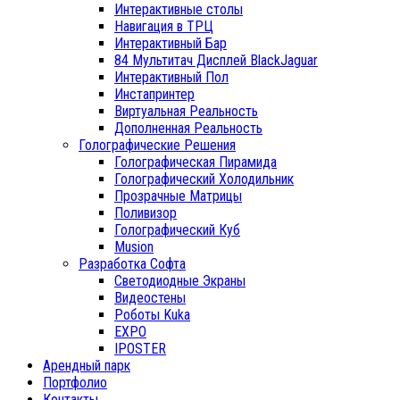
Интерактивные столы
Навигация в ТРЦ
Интерактивный Бар
84 Мультитач Дисплей BlackJaguar
Интерактивный Пол
Инстапринтер
Виртуальная Реальность
Дополненная Реальность
Голографические Решения
Голографическая Пирамида
Голографический Холодильник
Прозрачные Матрицы
Поливизор
Голографический Куб
Musion
Разработка Софта
Светодиодные Экраны
Видеостены
Роботы Kuka
EXPO
IPOSTER
Арендный парк
Портфолио
Контакты