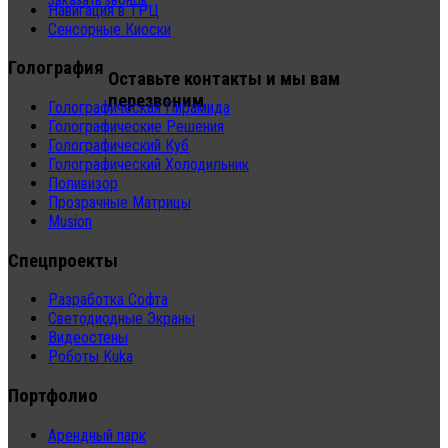
Заказать звонок
Навигация в ТРЦ
Сенсорные Киоски
Голография
Оставьте контакты и мы вам
перезвоним
Голографическая Пирамида
Голографические Решения
Голографический Куб
Голографический Холодильник
Поливизор
Прозрачные Матрицы
Musion
Спецпроекты
Разработка Софта
Светодиодные Экраны
Видеостены
Роботы Kuka
Портфолио
Арендный парк