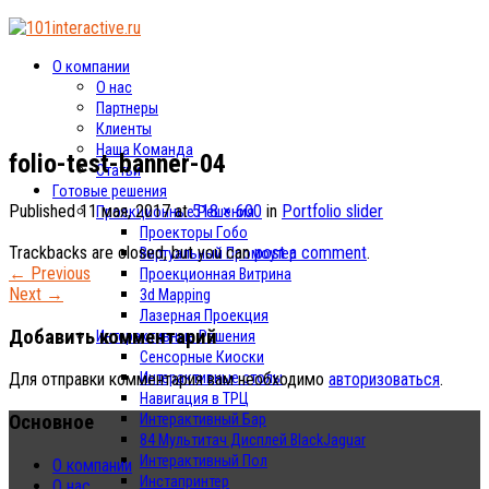
О компании
О нас
Партнеры
Клиенты
Наша Команда
folio-test-banner-04
Статьи
Готовые решения
Published
11 мая, 2017
at
518 × 600
in
Portfolio slider
Проекционные Решения
Проекторы Гобо
Trackbacks are closed, but you can
post a comment
.
Виртуальный Промоутер
←
Previous
Проекционная Витрина
Next
→
3d Mapping
Лазерная Проекция
Добавить комментарий
Интерактивные Решения
Сенсорные Киоски
Интерактивные столы
Для отправки комментария вам необходимо
авторизоваться
.
Навигация в ТРЦ
Основное
Интерактивный Бар
84 Мультитач Дисплей BlackJaguar
Интерактивный Пол
О компании
Инстапринтер
О нас