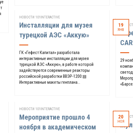
ye
ёт
я
НОВОСТИ 101INTERACTIVE
Инсталляции для музея
19
НОВОСТ
ЯНВ
Геф
турецкой АЭС «Аккую»
CAR
ГК «Гефест Капитал» разработала
интерактивные инсталляции для музея
29 ноя
турецкой АЭС «Аккую», в работе которой
компан
задействуются современные реакторы
светод
российской разработки ВВЭР-1200:▤
Меропр
Интерактивные макеты генплана...
«Барсе
НОВОСТИ 101INTERACTIVE
Мероприятие прошло 4
20
НОВОСТ
НОЯ
Мул
ноября в академическом