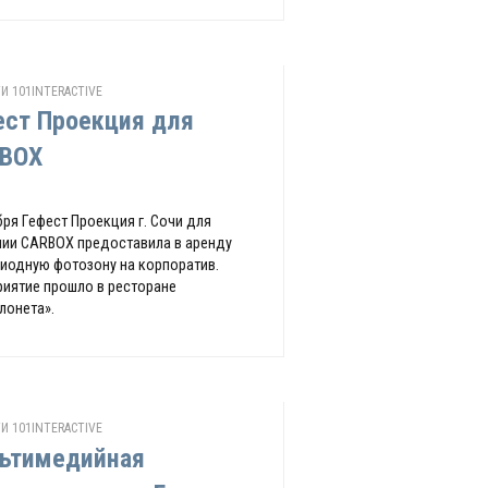
И 101INTERACTIVE
ест Проекция для
BOX
бря Гефест Проекция г. Сочи для
ии CARBOX предоставила в аренду
иодную фотозону на корпоратив.
иятие прошло в ресторане
лонета».
И 101INTERACTIVE
ьтимедийная