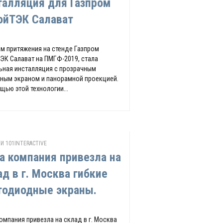
талляция для Газпром
ойТЭК Салават
м притяжения на стенде Газпром
ЭК Салават на ПМГФ-2019, стала
ьная инсталляция с прозрачным
ным экраном и панорамной проекцией.
щью этой технологии...
И 101INTERACTIVE
а компания привезла на
ад в г. Москва гибкие
тодиодные экраны.
омпания привезла на склад в г. Москва