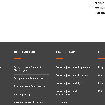
гибкие
мм выс
при ви
ИНТЕРАКТИВ
ГОЛОГРАФИЯ
СПЕ
я
84 Мультитач Дисплей
Голографическая Пирамида
Разр
BlackJaguar
Голографические Решения
Свет
Виртуальная Реальность
Голографический Куб
Виде
Дополненная Реальность
р
Голографический
Робо
Инстапринтер
Холодильник
Интерактивные Решения
Поливизор