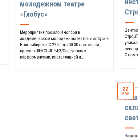
инс
молодежном театре
Стр
«Глобус»
Центро
Мероприятие прошло 4 ноября в
СтройТ
академическом молодежном театре «Глобус» в
уникал
Новосибирске. С 22:00 до 00:30 состоялся
сенсор
проект «ШЕКСПИР БЕЗ/Спредела» с
С помо
перформансами, инсталляцией и...
22
НОВОСТ
МАР
Наш
скл
све
Наша к