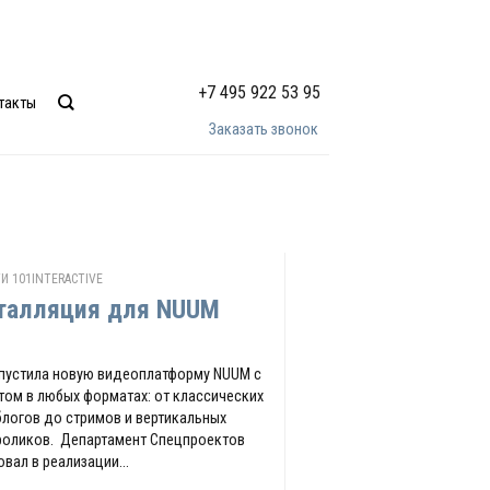
+7 495 922 53 95
такты
Заказать звонок
И 101INTERACTIVE
талляция для NUUM
пустила новую видеоплатформу NUUM с
том в любых форматах: от классических
логов до стримов и вертикальных
оликов. Департамент Спецпроектов
овал в реализации...