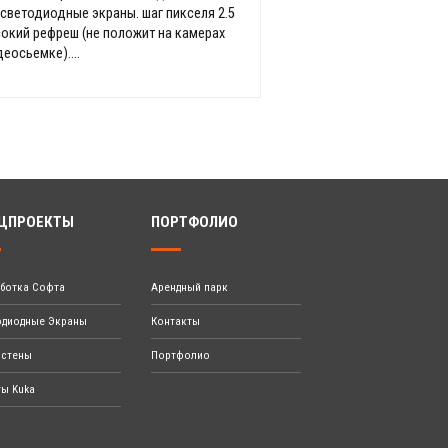
 светодиодные экраны. шаг пикселя 2.5
окий рефреш (не положит на камерах
деосьемке)....
ЦПРОЕКТЫ
ПОРТФОЛИО
аботка Софта
Арендный парк
одиодные Экраны
Контакты
остены
Портфолио
ты Kuka