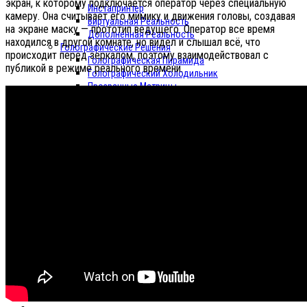
экран, к которому подключается оператор через специальную
Инстапринтер
камеру. Она считывает его мимику и движения головы, создавая
Виртуальная Реальность
на экране маску — прототип ведущего. Оператор все время
Дополненная Реальность
находился в другой комнате, но видел и слышал всё, что
Голографические Решения
происходит перед зеркалом, поэтому взаимодействовал с
Голографическая Пирамида
публикой в режиме реального времени.
Голографический Холодильник
Прозрачные Матрицы
Поливизор
Голографический Куб
Musion
Разработка Софта
Светодиодные Экраны
Видеостены
Роботы Kuka
EXPO
IPOSTER
Арендный парк
Портфолио
Контакты