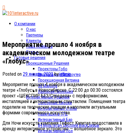
О компании
О нас
Партнеры
Клиенты
Мероприятие прошло 4 ноября в
Наша Команда
академическом молодежном театре
Статьи
Готовые решения
«Глобус»
Проекционные Решения
Проекторы Гобо
Posted on
29 января, 2023
by
admin
Виртуальный Промоутер
Проекционная Витрина
Мероприятие прошло 4 ноября в академическом молодежном
3d Mapping
театре «Глобус» в Новосибирске. С 22:00 до 00:30 состоялся
Лазерная Проекция
проект «ШЕКСПИР БЕЗ/Спредела» с перформансами,
Интерактивные Решения
инсталляцией и интерактивным спектаклем. Помещения театра
Сенсорные Киоски
поделили на творческие локации и наполнили актуальными
Интерактивные столы
формами современного искусства.
Навигация в ТРЦ
Интерактивный Бар
Для Ночи искусств компания Гефест Капитал предоставила в
84 Мультитач Дисплей BlackJaguar
аренду интерактивное устройство — волшебное зеркало. Это
Интерактивный Пол