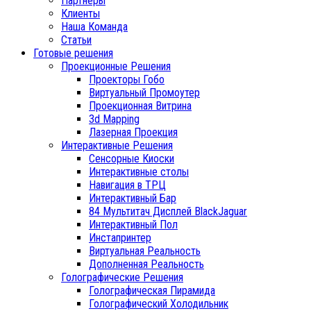
Партнеры
Клиенты
Наша Команда
Статьи
Готовые решения
Проекционные Решения
Проекторы Гобо
Виртуальный Промоутер
Проекционная Витрина
3d Mapping
Лазерная Проекция
Интерактивные Решения
Сенсорные Киоски
Интерактивные столы
Навигация в ТРЦ
Интерактивный Бар
84 Мультитач Дисплей BlackJaguar
Интерактивный Пол
Инстапринтер
Виртуальная Реальность
Дополненная Реальность
Голографические Решения
Голографическая Пирамида
Голографический Холодильник