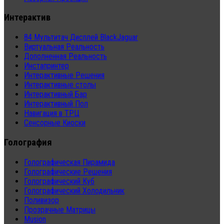
Интерактив
84 Мультитач Дисплей BlackJaguar
Виртуальная Реальность
Дополненная Реальность
Инстапринтер
Интерактивные Решения
Интерактивные столы
Интерактивный Бар
Интерактивный Пол
Навигация в ТРЦ
Сенсорные Киоски
Голография
Голографическая Пирамида
Голографические Решения
Голографический Куб
Голографический Холодильник
Поливизор
Прозрачные Матрицы
Musion