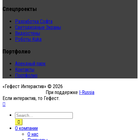
Спецпроекты
Разработка Софта
Светодиодные Экраны
Видеостены
Роботы Kuka
Портфолио
Арендный парк
Контакты
Портфолио
«Гефест Интерактив» © 2026
При поддержке
I-Russia
Если интерактив, то Гефест.
О компании
О нас