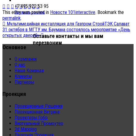
+7 495 922 53 95
This entry was posted in
Новости 101interactive
. Bookmark the
Заказать звонок
permalink
.
Мультимедийная инсталляция для Газпром СтройТЭК Салават
31 октября в МГТУ им. Баумана состоялось мероприятие «День
открытых дверей»
Оставьте контакты и мы вам
перезвоним
Основное
О компании
О нас
Наша Команда
Клиенты
Партнеры
Проекция
Проекционные Решения
Проекционная Витрина
Проекторы Гобо
Виртуальный Промоутер
3d Mapping
Лазерная Проекция