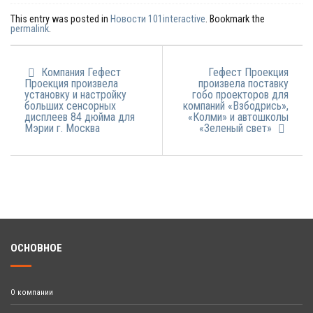
This entry was posted in
Новости 101interactive
. Bookmark the
permalink
.
Компания Гефест
Гефест Проекция
Проекция произвела
произвела поставку
установку и настройку
гобо проекторов для
больших сенсорных
компаний «Взбодрись»,
дисплеев 84 дюйма для
«Колми» и автошколы
Мэрии г. Москва
«Зеленый свет»
ОСНОВНОЕ
О компании