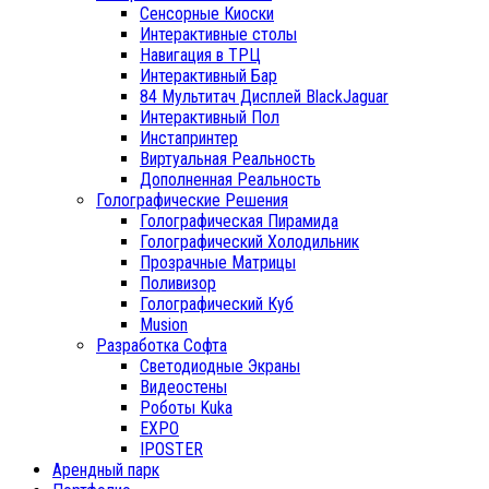
Сенсорные Киоски
Интерактивные столы
Навигация в ТРЦ
Интерактивный Бар
84 Мультитач Дисплей BlackJaguar
Интерактивный Пол
Инстапринтер
Виртуальная Реальность
Дополненная Реальность
Голографические Решения
Голографическая Пирамида
Голографический Холодильник
Прозрачные Матрицы
Поливизор
Голографический Куб
Musion
Разработка Софта
Светодиодные Экраны
Видеостены
Роботы Kuka
EXPO
IPOSTER
Арендный парк