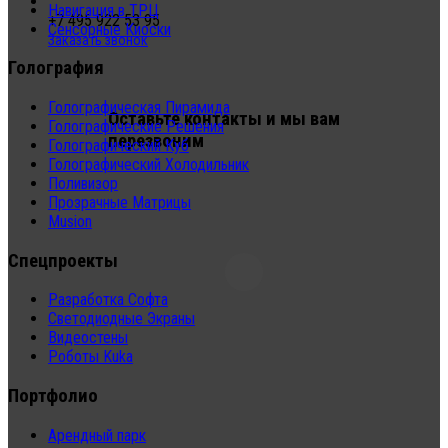
Навигация в ТРЦ
+7 495 922 53 95
Сенсорные Киоски
Заказать звонок
Голография
Голографическая Пирамида
Оставьте контакты и мы вам
Голографические Решения
перезвоним
Голографический Куб
Голографический Холодильник
Поливизор
Прозрачные Матрицы
Musion
Спецпроекты
Разработка Софта
Светодиодные Экраны
Видеостены
Роботы Kuka
Портфолио
Арендный парк