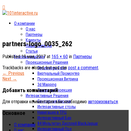
О компании
О нас
Партнеры
Клиенты
partners-logo_0035_262
Наша Команда
Статьи
Published
19 мая, 2017
at
165 × 60
in
Партнеры
Готовые решения
Проекционные Решения
Trackbacks are closed, but you can
post a comment
.
Проекторы Гобо
←
Previous
Виртуальный Промоутер
Next
→
Проекционная Витрина
3d Mapping
Добавить комментарий
Лазерная Проекция
Интерактивные Решения
Сенсорные Киоски
Для отправки комментария вам необходимо
авторизоваться
.
Интерактивные столы
Основное
Навигация в ТРЦ
Интерактивный Бар
84 Мультитач Дисплей BlackJaguar
О компании
Интерактивный Пол
О нас