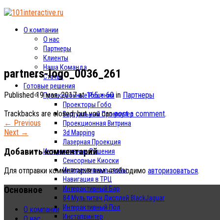
О компании
О нас
Партнеры
Клиенты
Наша Команда
partners-logo_0036_261
Статьи
Готовые решения
Published
19 мая, 2017
at
165 × 60
in
Партнеры
Проекционные Решения
Проекторы Гобо
Trackbacks are closed, but you can
post a comment
.
Виртуальный Промоутер
←
Previous
Проекционная Витрина
Next
→
3d Mapping
Лазерная Проекция
Добавить комментарий
Интерактивные Решения
Сенсорные Киоски
Интерактивные столы
Для отправки комментария вам необходимо
авторизоваться
.
Навигация в ТРЦ
Основное
Интерактивный Бар
84 Мультитач Дисплей BlackJaguar
Интерактивный Пол
О компании
Инстапринтер
О нас