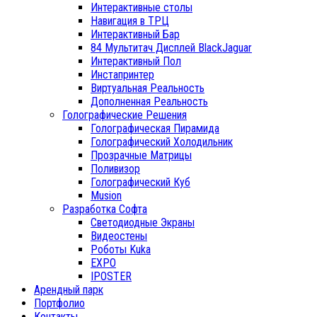
Интерактивные столы
Навигация в ТРЦ
Интерактивный Бар
84 Мультитач Дисплей BlackJaguar
Интерактивный Пол
Инстапринтер
Виртуальная Реальность
Дополненная Реальность
Голографические Решения
Голографическая Пирамида
Голографический Холодильник
Прозрачные Матрицы
Поливизор
Голографический Куб
Musion
Разработка Софта
Светодиодные Экраны
Видеостены
Роботы Kuka
EXPO
IPOSTER
Арендный парк
Портфолио
Контакты