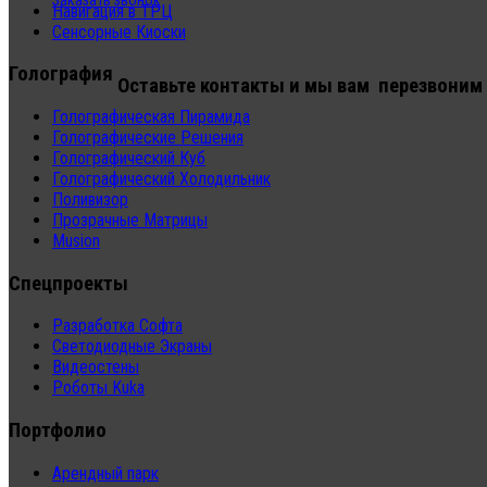
Заказать звонок
Навигация в ТРЦ
Сенсорные Киоски
Голография
Оставьте контакты и мы вам перезвоним
Голографическая Пирамида
Голографические Решения
Голографический Куб
Голографический Холодильник
Поливизор
Прозрачные Матрицы
Musion
Спецпроекты
Разработка Софта
Светодиодные Экраны
Видеостены
Роботы Kuka
Портфолио
Арендный парк