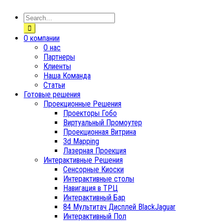
О компании
О нас
Партнеры
Клиенты
Наша Команда
Статьи
Готовые решения
Проекционные Решения
Проекторы Гобо
Виртуальный Промоутер
Проекционная Витрина
3d Mapping
Лазерная Проекция
Интерактивные Решения
Сенсорные Киоски
Интерактивные столы
Навигация в ТРЦ
Интерактивный Бар
84 Мультитач Дисплей BlackJaguar
Интерактивный Пол