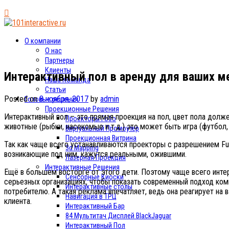
О компании
О нас
Партнеры
Клиенты
Интерактивный пол в аренду для ваших м
Наша Команда
Статьи
Posted on
8 ноября, 2017
by
admin
Готовые решения
Проекционные Решения
Интерактивный пол – это прямая проекция на пол, цвет пола долж
Проекторы Гобо
животные (рыбки, насекомые и т.д.) это может быть игра (футбол,
Виртуальный Промоутер
Проекционная Витрина
Так как чаще всего устанавливаются проекторы с разрешением Ful
3d Mapping
возникающие под ним, кажутся реальными, ожившими.
Лазерная Проекция
Интерактивные Решения
Ещё в большем восторге от этого дети. Поэтому чаще всего интер
Сенсорные Киоски
серьезных организациях, чтобы показать современный подход ком
Интерактивные столы
потребителю. А такая реклама впечатляет, ведь она реагирует на 
Навигация в ТРЦ
клиента.
Интерактивный Бар
84 Мультитач Дисплей BlackJaguar
Интерактивный Пол