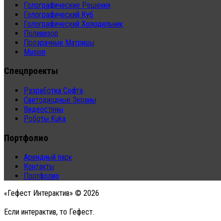
Голографические Решения
Голографический Куб
Голографический Холодильник
Поливизор
Прозрачные Матрицы
Musion
Спецпроекты
Разработка Софта
Светодиодные Экраны
Видеостены
Роботы Kuka
Портфолио
Арендный парк
Контакты
Портфолио
«Гефест Интерактив» © 2026
Если интерактив, то Гефест.