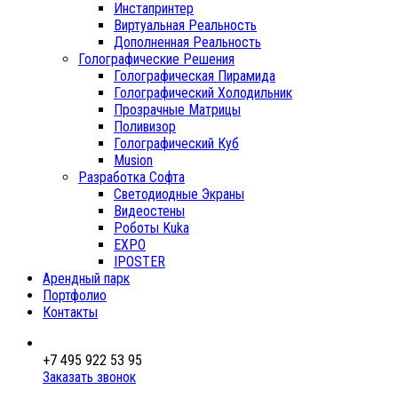
Инстапринтер
Виртуальная Реальность
Дополненная Реальность
Голографические Решения
Голографическая Пирамида
Голографический Холодильник
Прозрачные Матрицы
Поливизор
Голографический Куб
Musion
Разработка Софта
Светодиодные Экраны
Видеостены
Роботы Kuka
EXPO
IPOSTER
Арендный парк
Портфолио
Контакты
+7 495 922 53 95
Заказать звонок